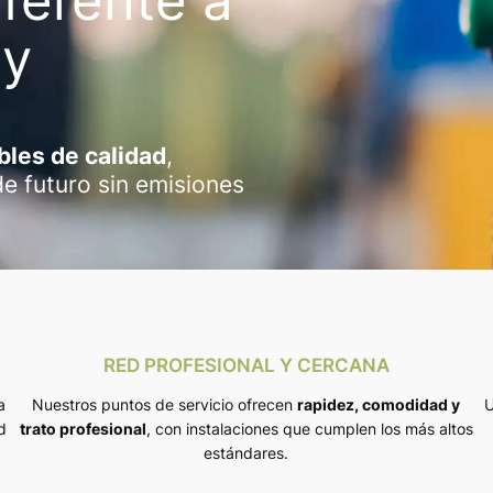
ferente a
gy
les de calidad
,
de futuro sin emisiones
RED PROFESIONAL Y CERCANA
a
Nuestros puntos de servicio ofrecen
rapidez, comodidad y
U
d
trato profesional
, con instalaciones que cumplen los más altos
estándares.