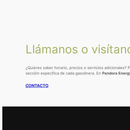
Llámanos o visítan
¿Quieres saber horario, precios o servicios adicionales? 
sección específica de cada gasolinera. En
Pandora Energ
CONTACTO